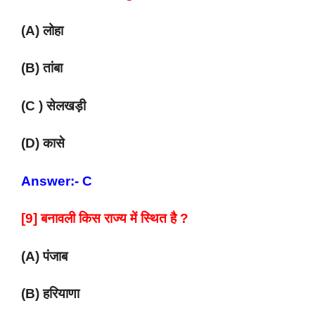
(A) लोहा
(B) तांबा
(C ) सेलखड़ी
(D) कासे
Answer:- C
[9] बनावली किस राज्य में स्थित है ?
(A) पंजाब
(B) हरियाणा