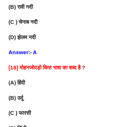
(B) रावी नदी
(C ) चेनाब नदी
(D) झेलम नदी
Answer:- A
[18] मोहनजोदड़ो किस भाषा का शब्द है ?
(A) हिंदी
(B) उर्दू
(C ) फारसी