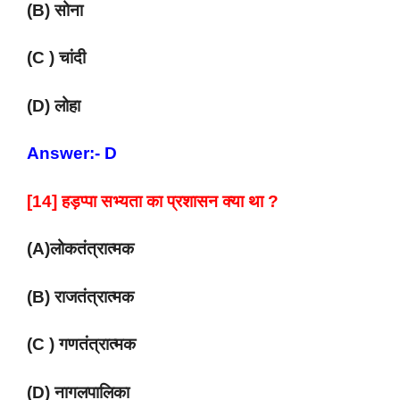
(B) सोना
(C ) चांदी
(D) लोहा
Answer:- D
[14] हड़प्पा सभ्यता का प्रशासन क्या था ?
(A)लोकतंत्रात्मक
(B) राजतंत्रात्मक
(C ) गणतंत्रात्मक
(D) नागलपालिका