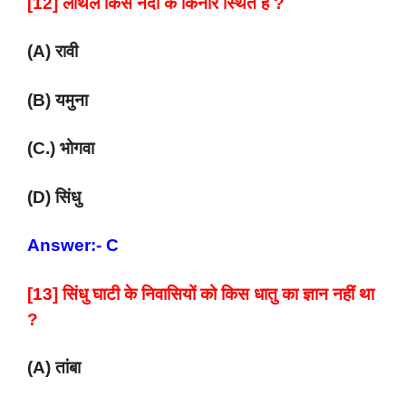
[12] लोथल किस नदी के किनारे स्थित है ?
(A) रावी
(B) यमुना
(C.) भोगवा
(D) सिंधु
Answer:- C
[13] सिंधु घाटी के निवासियों को किस धातु का ज्ञान नहीं था
?
(A) तांबा