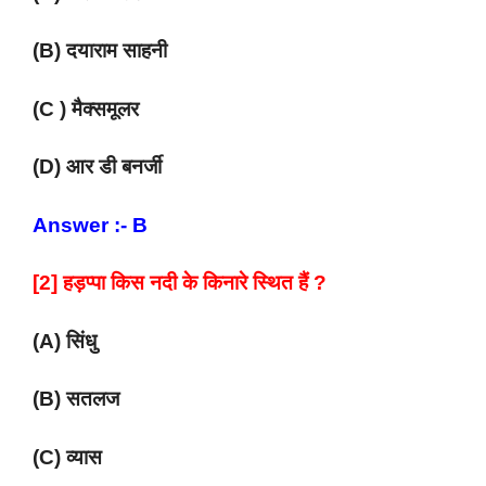
(B) दयाराम साहनी
(C ) मैक्समूलर
(D) आर डी बनर्जी
Answer :- B
[2] हड़प्पा किस नदी के किनारे स्थित हैं ?
(A) सिंधु
(B) सतलज
(C) व्यास