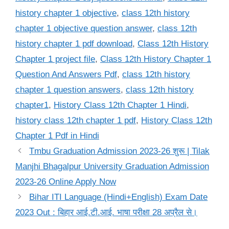
history chapter 1 objective
,
class 12th history
chapter 1 objective question answer
,
class 12th
history chapter 1 pdf download
,
Class 12th History
Chapter 1 project file
,
Class 12th History Chapter 1
Question And Answers Pdf
,
class 12th history
chapter 1 question answers
,
class 12th history
chapter1
,
History Class 12th Chapter 1 Hindi
,
history class 12th chapter 1 pdf
,
History Class 12th
Chapter 1 Pdf in Hindi
Tmbu Graduation Admission 2023-26 शुरू | Tilak
Manjhi Bhagalpur University Graduation Admission
2023-26 Online Apply Now
Bihar ITI Language (Hindi+English) Exam Date
2023 Out : बिहार आई.टी.आई. भाषा परीक्षा 28 अप्रैल से।