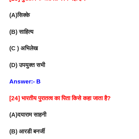
(A)सिक्के
(B) साहित्य
(C ) अभिलेख
(D) उपयुक्त सभी
Answer:- B
[24] भारतीय पुरातत्व का पिता किसे कहा जाता है?
(A)दयाराम साहनी
(B) आरडी बनर्जी