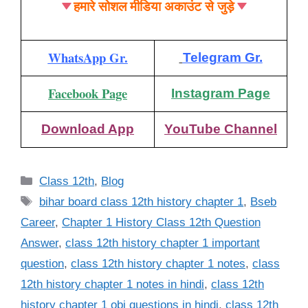
हमारे सोशल मीडिया अकाउंट से जुड़े
WhatsApp Gr.
Telegram Gr.
Facebook Page
Instagram Page
Download App
YouTube Channel
Categories
Class 12th
,
Blog
Tags
bihar board class 12th history chapter 1
,
Bseb
Career
,
Chapter 1 History Class 12th Question
Answer
,
class 12th history chapter 1 important
question
,
class 12th history chapter 1 notes
,
class
12th history chapter 1 notes in hindi
,
class 12th
history chapter 1 obj questions in hindi
,
class 12th