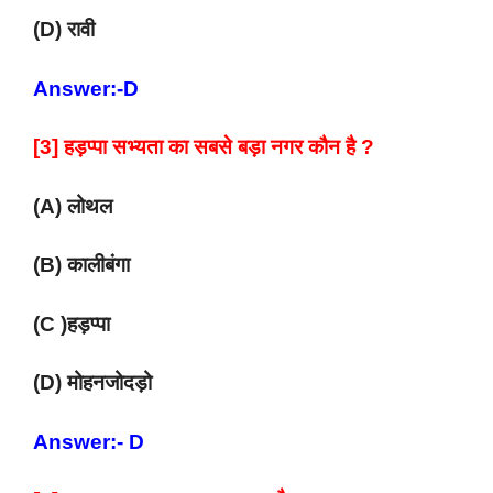
(D) रावी
Answer:-D
[3] हड़प्पा सभ्यता का सबसे बड़ा नगर कौन है ?
(A) लोथल
(B) कालीबंगा
(C )हड़प्पा
(D) मोहनजोदड़ो
Answer:- D