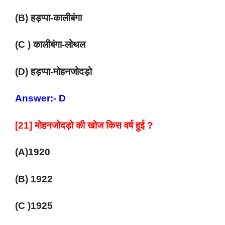
(B) हड़प्पा-कालीबंगा
(C ) कालीबंगा-लोथल
(D) हड़प्पा-मोहनजोदड़ो
Answer:- D
[21] मोहनजोदड़ो की खोज किस वर्ष हुई ?
(A)1920
(B) 1922
(C )1925