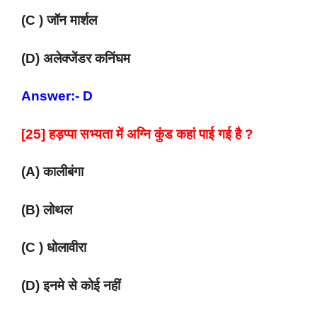
(C ) जॉन मार्शल
(D) अलेक्जेंडर कनिंघम
Answer:- D
[25] हड़प्पा सभ्यता में अग्नि कुंड कहां पाई गई है ?
(A) कालीबंगा
(B) लोथल
(C ) धोलावीरा
(D) इनमे से कोई नहीं