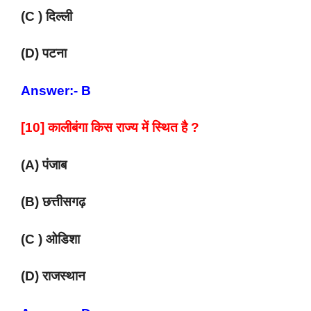
(C ) दिल्ली
(D) पटना
Answer:- B
[10] कालीबंगा किस राज्य में स्थित है ?
(A) पंजाब
(B) छत्तीसगढ़
(C ) ओडिशा
(D) राजस्थान