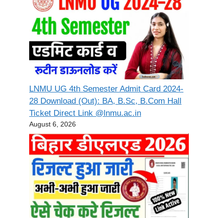
LNMU UG 4th Semester Admit Card 2024-
28 Download (Out): BA, B.Sc, B.Com Hall
Ticket Direct Link @lnmu.ac.in
August 6, 2026