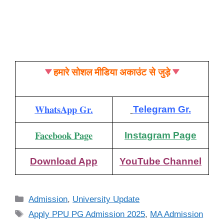
हमारे सोशल मीडिया अकाउंट से जुड़े
WhatsApp Gr.
Telegram Gr.
Facebook Page
Instagram Page
Download App
YouTube Channel
Categories
Admission
,
University Update
Tags
Apply PPU PG Admission 2025
,
MA Admission