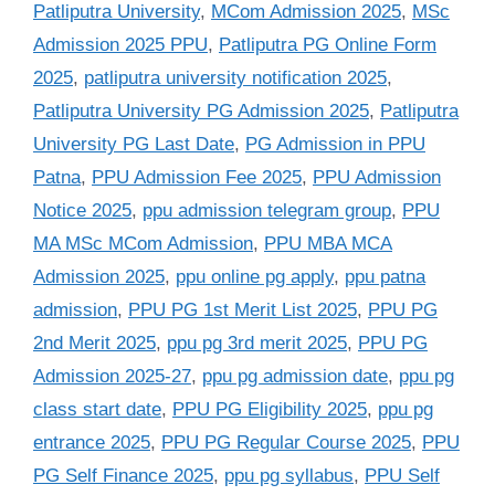
Patliputra University
,
MCom Admission 2025
,
MSc
Admission 2025 PPU
,
Patliputra PG Online Form
2025
,
patliputra university notification 2025
,
Patliputra University PG Admission 2025
,
Patliputra
University PG Last Date
,
PG Admission in PPU
Patna
,
PPU Admission Fee 2025
,
PPU Admission
Notice 2025
,
ppu admission telegram group
,
PPU
MA MSc MCom Admission
,
PPU MBA MCA
Admission 2025
,
ppu online pg apply
,
ppu patna
admission
,
PPU PG 1st Merit List 2025
,
PPU PG
2nd Merit 2025
,
ppu pg 3rd merit 2025
,
PPU PG
Admission 2025-27
,
ppu pg admission date
,
ppu pg
class start date
,
PPU PG Eligibility 2025
,
ppu pg
entrance 2025
,
PPU PG Regular Course 2025
,
PPU
PG Self Finance 2025
,
ppu pg syllabus
,
PPU Self