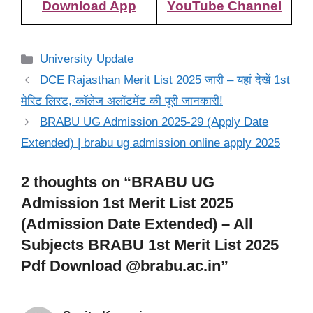
Download App
YouTube Channel
Categories
University Update
DCE Rajasthan Merit List 2025 जारी – यहां देखें 1st
मेरिट लिस्ट, कॉलेज अलॉटमेंट की पूरी जानकारी!
BRABU UG Admission 2025-29 (Apply Date
Extended) | brabu ug admission online apply 2025
2 thoughts on “BRABU UG
Admission 1st Merit List 2025
(Admission Date Extended) – All
Subjects BRABU 1st Merit List 2025
Pdf Download @brabu.ac.in”