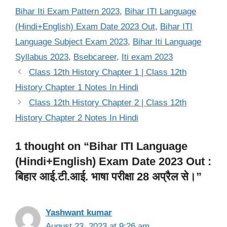
Bihar Iti Exam Pattern 2023
,
Bihar ITI Language
(Hindi+English) Exam Date 2023 Out
,
Bihar ITI
Language Subject Exam 2023
,
Bihar Iti Language
Syllabus 2023
,
Bsebcareer
,
Iti exam 2023
Class 12th History Chapter 1 | Class 12th
History Chapter 1 Notes In Hindi
Class 12th History Chapter 2 | Class 12th
History Chapter 2 Notes In Hindi
1 thought on “Bihar ITI Language
(Hindi+English) Exam Date 2023 Out :
बिहार आई.टी.आई. भाषा परीक्षा 28 अप्रैल से।”
Yashwant kumar
August 23, 2023 at 9:26 am