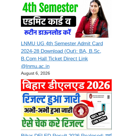
LNMU UG 4th Semester Admit Card
2024-28 Download (Out): BA, B.Sc,
B.Com Hall Ticket Direct Link
@lnmu.ac.in
August 6, 2026
Bihar DELED Result 2026 Realesed: यहां