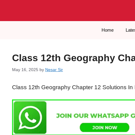
Skip
to
content
Home
Late
Class 12th Geography Chap
May 16, 2025
by
Nesar Sir
Class 12th Geography Chapter 12 Solutions In 