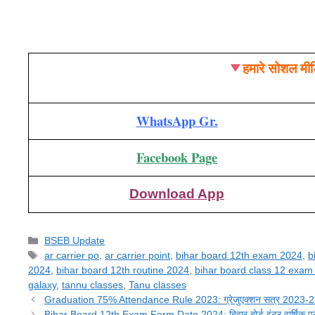
हमारे सोशल मीड
WhatsApp Gr.
Facebook Page
Download App
Categories
BSEB Update
Tags
ar carrier po
,
ar carrier point
,
bihar board 12th exam 2024
,
b
2024
,
bihar board 12th routine 2024
,
bihar board class 12 exam
galaxy
,
tannu classes
,
Tanu classes
Graduation 75% Attendance Rule 2023: ग्रेजुएक्शन सत्र 2023-27 वा
Bihar Board 12th Exam Form Date 2024: बिहार बोर्ड इंटर वार्षिक परीक्षा