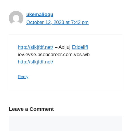
ukemalioqu
October 12, 2023 at 7:42 pm
http://slkjfdf.net/
– Axijuj
Etidelifi
iev.evse.bsebcareer.com.vos.wb
http://slkjfdf.net/
Reply
Leave a Comment
Comment