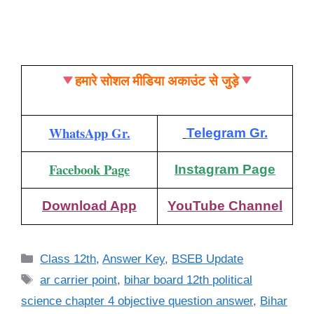
हमारे सोशल मीडिया अकाउंट से जुड़े
WhatsApp Gr.
Telegram Gr.
Facebook Page
Instagram Page
Download App
YouTube Channel
Categories
Class 12th
,
Answer Key
,
BSEB Update
Tags
ar carrier point
,
bihar board 12th political
science chapter 4 objective question answer
,
Bihar