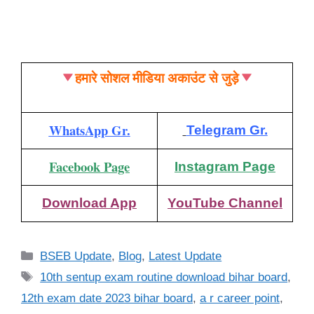
हमारे सोशल मीडिया अकाउंट से जुड़े
WhatsApp Gr.
Telegram Gr.
Facebook Page
Instagram Page
Download App
YouTube Channel
Categories
BSEB Update
,
Blog
,
Latest Update
Tags
10th sentup exam routine download bihar board
,
12th exam date 2023 bihar board
,
a r career point
,