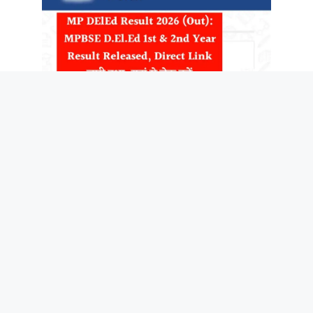
MP DElEd Result 2026 (Out): MPBSE
D.El.Ed 1st & 2nd Year Result Released,
Direct Link
August 5, 2026