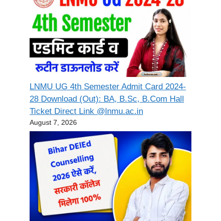
LNMU UG 4th Semester Admit Card 2024-
28 Download (Out): BA, B.Sc, B.Com Hall
Ticket Direct Link @lnmu.ac.in
August 7, 2026