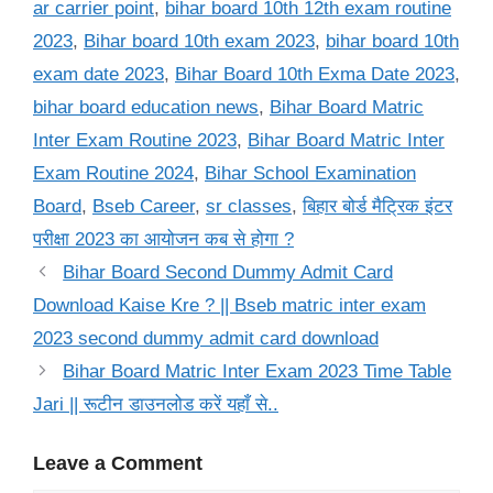
ar carrier point
,
bihar board 10th 12th exam routine
2023
,
Bihar board 10th exam 2023
,
bihar board 10th
exam date 2023
,
Bihar Board 10th Exma Date 2023
,
bihar board education news
,
Bihar Board Matric
Inter Exam Routine 2023
,
Bihar Board Matric Inter
Exam Routine 2024
,
Bihar School Examination
Board
,
Bseb Career
,
sr classes
,
बिहार बोर्ड मैट्रिक इंटर
परीक्षा 2023 का आयोजन कब से होगा ?
Bihar Board Second Dummy Admit Card
Download Kaise Kre ? || Bseb matric inter exam
2023 second dummy admit card download
Bihar Board Matric Inter Exam 2023 Time Table
Jari || रूटीन डाउनलोड करें यहाँ से..
Leave a Comment