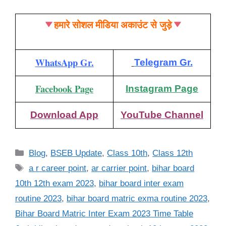
हमारे सोशल मीडिया अकाउंट से जुड़े
WhatsApp Gr.
Telegram Gr.
Facebook Page
Instagram Page
Download App
YouTube Channel
Categories
Blog
,
BSEB Update
,
Class 10th
,
Class 12th
Tags
a r career point
,
ar carrier point
,
bihar board
10th 12th exam 2023
,
bihar board inter exam
routine 2023
,
bihar board matric exma routine 2023
,
Bihar Board Matric Inter Exam 2023 Time Table