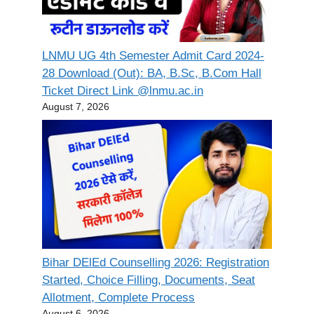
LNMU UG 4th Semester Admit Card 2024-
28 Download (Out): BA, B.Sc, B.Com Hall
Ticket Direct Link @lnmu.ac.in
August 7, 2026
Bihar DElEd Counselling 2026: Registration
Started, Choice Filling, Documents, Seat
Allotment, Complete Process
August 6, 2026