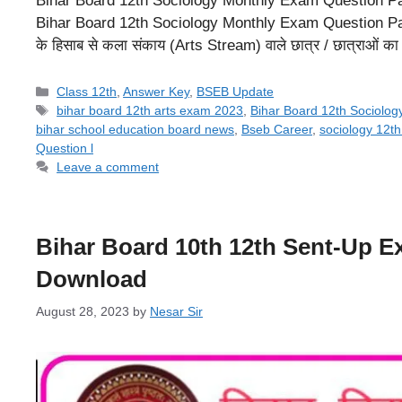
Bihar Board 12th Sociology Monthly Exam Question Paper 20
Bihar Board 12th Sociology Monthly Exam Question Paper 202
के हिसाब से कला संकाय (Arts Stream) वाले छात्र / छात्राओ
Categories
Class 12th
,
Answer Key
,
BSEB Update
Tags
bihar board 12th arts exam 2023
,
Bihar Board 12th Sociolo
bihar school education board news
,
Bseb Career
,
sociology 12t
Question l
Leave a comment
Bihar Board 10th 12th Sent-Up Exam
Download
August 28, 2023
by
Nesar Sir