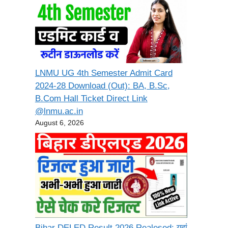
LNMU UG 4th Semester Admit Card
2024-28 Download (Out): BA, B.Sc,
B.Com Hall Ticket Direct Link
@lnmu.ac.in
August 6, 2026
Bihar DELED Result 2026 Realesed: यहां