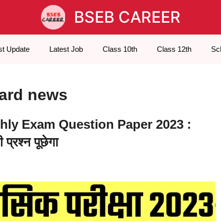
BSEB CAREER
st Update
Latest Job
Class 10th
Class 12th
Sc
oard news
hly Exam Question Paper 2023 :
प्रश्न पूछेगा