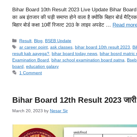
Bihar Board 10th Result 2023 Live Update Bihar Board 10t
का अब इंतजार की घड़ी समाप्त होने वाला है क्योंकि बिहार बोर्ड मैट्रि
बिहार बोर्ड कक्षा 10वीं रिजल्ट 203 के लाइव अपडेट …
Read mor
Categories
Result
,
Blog
,
BSEB Update
Tags
ar career point
,
ask classes
,
bihar board 10th result 2023
,
Bi
result kab aayega?
,
bihar board today news
,
bihar bosrd matric 
Examination Board
,
bihar school examination board patna
,
Bseb
board
,
education galaxy
1 Comment
Bihar Board 12th Result 2023 जारी: यह
March 20, 2023
by
Nesar Sir