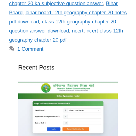
chapter 20 ka subjective question answer
,
Bihar
Board
,
bihar board 12th geography chapter 20 notes
pdf download
,
class 12th geography chapter 20
question answer download
,
ncert
,
ncert class 12th
geography chapter 20 pdf
1 Comment
Recent Posts