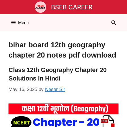
Skip
BSEB CAREER
to
content
Menu
bihar board 12th geography
chapter 20 notes pdf download
Class 12th Geography Chapter 20
Solutions In Hindi
May 16, 2025
by
Nesar Sir