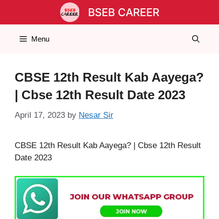
Skip
BSEB CAREER
to
content
Menu
CBSE 12th Result Kab Aayega?
| Cbse 12th Result Date 2023
April 17, 2023
by
Nesar Sir
CBSE 12th Result Kab Aayega? | Cbse 12th Result
Date 2023