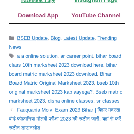
Download App
YouTube Channel
Categories
BSEB Update
,
Blog
,
Latest Update
,
Trending
News
Tags
a a online solution
,
ar career point
,
bihar board
class 10th marksheet 2023 download here
,
bihar
board matric marksheet 2023 download
,
Bihar
Board Matric Original Marksheet 2023
,
bseb 10th
original marksheet 2023 kab aayega?
,
Bseb matric
marksheet 2023
,
disha online classes
,
sr classes
Fauquania Molvi Exam 2023 Bihar | बिहार मदरसा
बोर्ड फौक़ानिया मौलवी परीक्षा 2023 की रूटीन जारी, यहां से करें
रूटीन डाऊनलोड