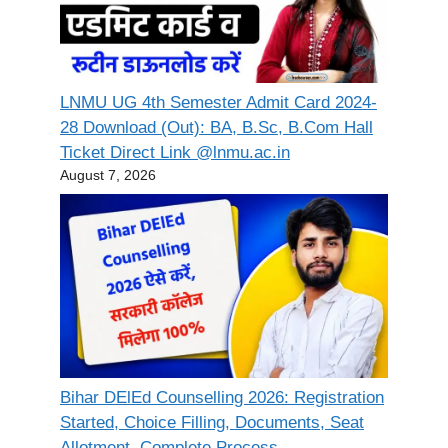
LNMU UG 4th Semester Admit Card 2024-
28 Download (Out): BA, B.Sc, B.Com Hall
Ticket Direct Link @lnmu.ac.in
August 7, 2026
Bihar DElEd Counselling 2026: Registration
Started, Choice Filling, Documents, Seat
Allotment, Complete Process