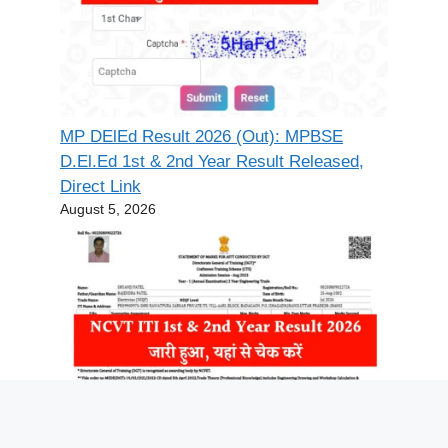
MP DElEd Result 2026 (Out): MPBSE
D.El.Ed 1st & 2nd Year Result Released,
Direct Link
August 5, 2026
NCVT ITI Result 2026 (Out): NCVT ITI 1st