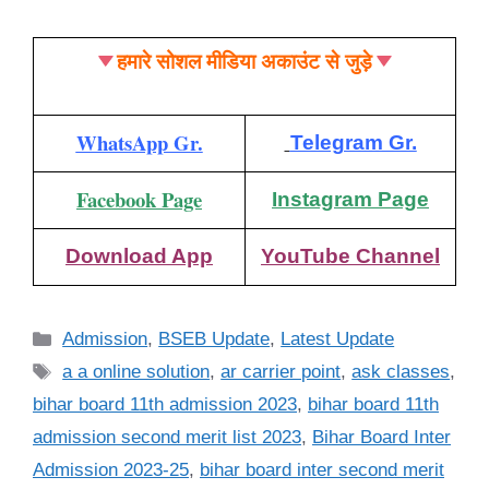
हमारे सोशल मीडिया अकाउंट से जुड़े
WhatsApp Gr.
Telegram Gr.
Facebook Page
Instagram Page
Download App
YouTube Channel
Categories
Admission
,
BSEB Update
,
Latest Update
Tags
a a online solution
,
ar carrier point
,
ask classes
,
bihar board 11th admission 2023
,
bihar board 11th
admission second merit list 2023
,
Bihar Board Inter
Admission 2023-25
,
bihar board inter second merit