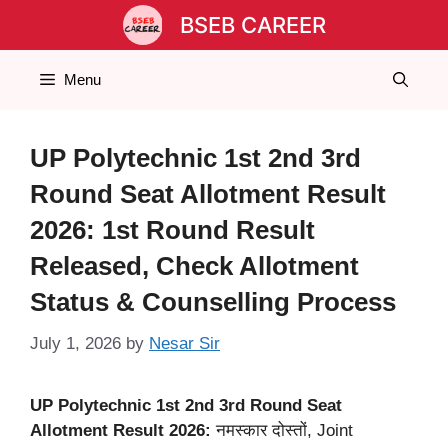
Skip
BSEB CAREER
to
content
Menu
UP Polytechnic 1st 2nd 3rd
Round Seat Allotment Result
2026: 1st Round Result
Released, Check Allotment
Status & Counselling Process
July 1, 2026
by
Nesar Sir
UP Polytechnic 1st 2nd 3rd Round Seat
Allotment Result 2026:
नमस्कार दोस्तों, Joint