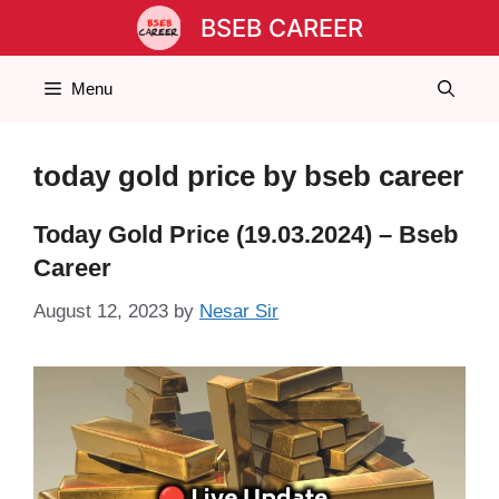
Skip
BSEB CAREER
to
content
Menu
today gold price by bseb career
Today Gold Price (19.03.2024) – Bseb
Career
August 12, 2023
by
Nesar Sir