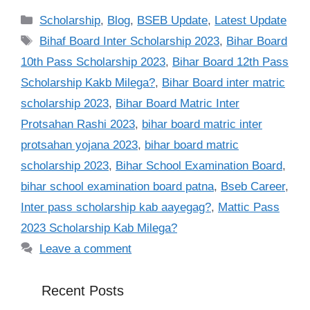
Categories
Scholarship
,
Blog
,
BSEB Update
,
Latest Update
Tags
Bihaf Board Inter Scholarship 2023
,
Bihar Board
10th Pass Scholarship 2023
,
Bihar Board 12th Pass
Scholarship Kakb Milega?
,
Bihar Board inter matric
scholarship 2023
,
Bihar Board Matric Inter
Protsahan Rashi 2023
,
bihar board matric inter
protsahan yojana 2023
,
bihar board matric
scholarship 2023
,
Bihar School Examination Board
,
bihar school examination board patna
,
Bseb Career
,
Inter pass scholarship kab aayegag?
,
Mattic Pass
2023 Scholarship Kab Milega?
Leave a comment
Recent Posts