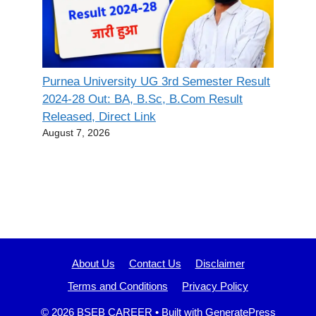
Purnea University UG 3rd Semester Result
2024-28 Out: BA, B.Sc, B.Com Result
Released, Direct Link
August 7, 2026
About Us
Contact Us
Disclaimer
Terms and Conditions
Privacy Policy
© 2026 BSEB CAREER
• Built with
GeneratePress