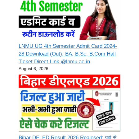
LNMU UG 4th Semester Admit Card 2024-
28 Download (Out): BA, B.Sc, B.Com Hall
Ticket Direct Link @lnmu.ac.in
August 6, 2026
Bihar DELED Result 2026 Realesed: यहां से