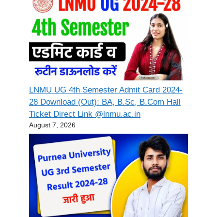
LNMU UG 4th Semester Admit Card 2024-
28 Download (Out): BA, B.Sc, B.Com Hall
Ticket Direct Link @lnmu.ac.in
August 7, 2026