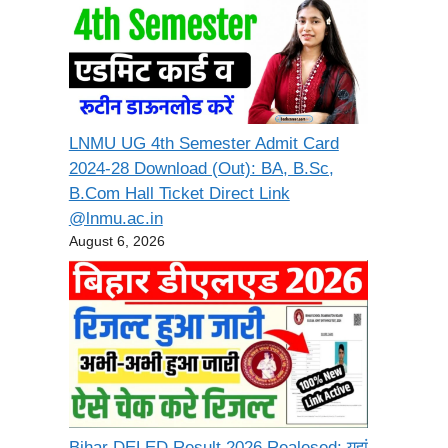
LNMU UG 4th Semester Admit Card
2024-28 Download (Out): BA, B.Sc,
B.Com Hall Ticket Direct Link
@lnmu.ac.in
August 6, 2026
Bihar DELED Result 2026 Realesed: यहां