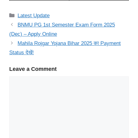
Categories
Latest Update
BNMU PG 1st Semester Exam Form 2025
(Dec) – Apply Online
Mahila Rojgar Yojana Bihar 2025 का Payment
Status देखें!
Leave a Comment
Comment