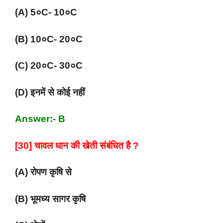
(A) 5०C- 10०C
(B) 10०C- 20०C
(C) 20०C- 30०C
(D) इनमें से कोई नहीं
Answer:- B
[30] चावल धान की खेती संबंधित है ?
(A) रोपण कृषि से
(B) भूमध्य सागर कृषि