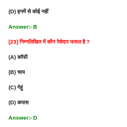
(D) इनमें से कोई नहीं
Answer:- B
[23] निम्नलिखित में कौन रेशेदार फसल है ?
(A) कॉफी
(B) चाय
(C) गेहूं
(D) कपास
Answer:- D