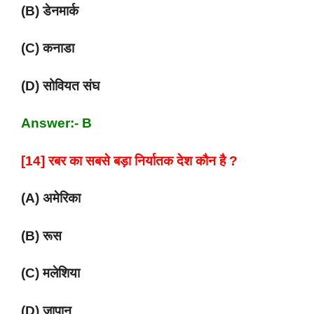
(B) डेनमार्क
(C) कनाडा
(D) सोवियत संघ
Answer:- B
[14] रबर का सबसे बड़ा निर्यातक देश कौन है ?
(A) अमेरिका
(B) रूस
(C) मलेशिया
(D) जापान