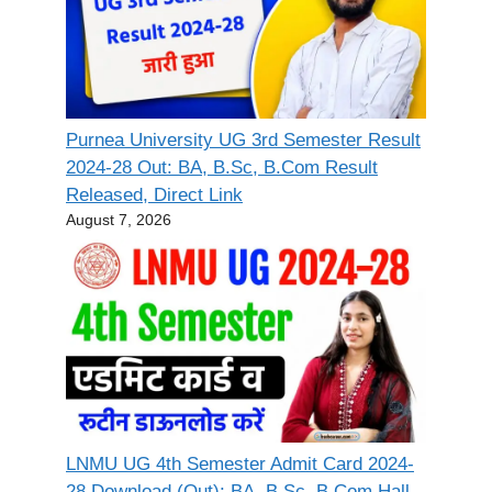
Purnea University UG 3rd Semester Result
2024-28 Out: BA, B.Sc, B.Com Result
Released, Direct Link
August 7, 2026
LNMU UG 4th Semester Admit Card 2024-
28 Download (Out): BA, B.Sc, B.Com Hall