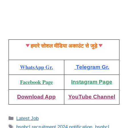
हमारे सोशल मीडिया अकाउंट से जुड़े
WhatsApp Gr.
Telegram Gr.
Facebook Page
Instagram Page
Download App
YouTube Channel
Categories
Latest Job
Tags
bsphcl recruitment 2024 notification
,
bsphcl