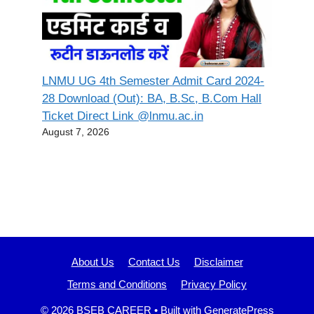
LNMU UG 4th Semester Admit Card 2024-
28 Download (Out): BA, B.Sc, B.Com Hall
Ticket Direct Link @lnmu.ac.in
August 7, 2026
About Us
Contact Us
Disclaimer
Terms and Conditions
Privacy Policy
© 2026 BSEB CAREER
• Built with
GeneratePress