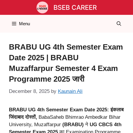
Skip
BSEB CAREER
to
content
Menu
BRABU UG 4th Semester Exam
Date 2025 | BRABU
Muzaffarpur Semester 4 Exam
Programme 2025 जारी
December 8, 2025
by
Kaunain Ali
BRABU UG 4th Semester Exam Date 2025: इंकलाब
जिंदाबाद दोस्तों,
BabaSaheb Bhimrao Ambedkar Bihar
University, Muzaffarpur
(BRABU)
ने
UG CBCS 4th
Semester Exam 2025
का Examination Programme