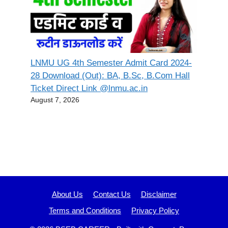
LNMU UG 4th Semester Admit Card 2024-
28 Download (Out): BA, B.Sc, B.Com Hall
Ticket Direct Link @lnmu.ac.in
August 7, 2026
About Us
Contact Us
Disclaimer
Terms and Conditions
Privacy Policy