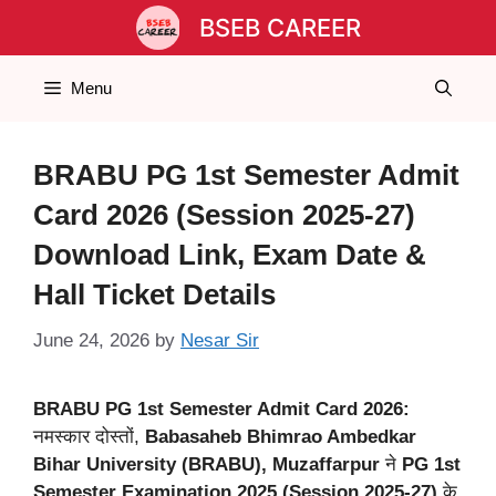
Skip
BSEB CAREER
to
content
Menu
BRABU PG 1st Semester Admit
Card 2026 (Session 2025-27)
Download Link, Exam Date &
Hall Ticket Details
June 24, 2026
by
Nesar Sir
BRABU PG 1st Semester Admit Card 2026:
नमस्कार दोस्तों,
Babasaheb Bhimrao Ambedkar
Bihar University (BRABU), Muzaffarpur
ने
PG 1st
Semester Examination 2025 (Session 2025-27)
के