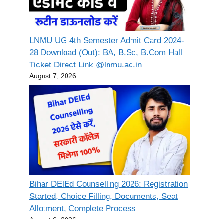
LNMU UG 4th Semester Admit Card 2024-
28 Download (Out): BA, B.Sc, B.Com Hall
Ticket Direct Link @lnmu.ac.in
August 7, 2026
Bihar DElEd Counselling 2026: Registration
Started, Choice Filling, Documents, Seat
Allotment, Complete Process