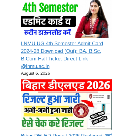
LNMU UG 4th Semester Admit Card
2024-28 Download (Out): BA, B.Sc,
B.Com Hall Ticket Direct Link
@lnmu.ac.in
August 6, 2026
Bihar DELED Result 2026 Realesed: यहां