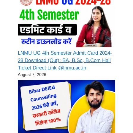
LNMU UG 4th Semester Admit Card 2024-
28 Download (Out): BA, B.Sc, B.Com Hall
Ticket Direct Link @lnmu.ac.in
August 7, 2026