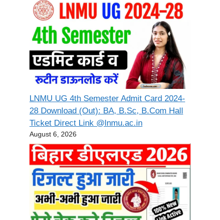
LNMU UG 4th Semester Admit Card 2024-
28 Download (Out): BA, B.Sc, B.Com Hall
Ticket Direct Link @lnmu.ac.in
August 6, 2026