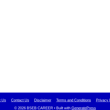
t Us
Contact Us
Disclaimer
Terms and Conditions
Privacy 
© 2026 BSEB CAREER
• Built with
GeneratePress