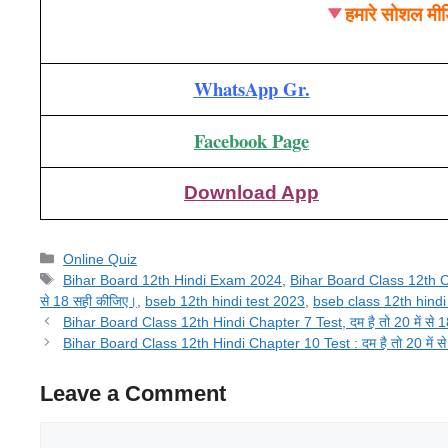
हमारे सोशल मीड
WhatsApp Gr.
Facebook Page
Download App
Categories
Online Quiz
Tags
Bihar Board 12th Hindi Exam 2024
,
Bihar Board Class 12th C
से 18 सही कीजिए।
,
bseb 12th hindi test 2023
,
bseb class 12th hindi
Bihar Board Class 12th Hindi Chapter 7 Test, दम है तो 20 में से 1
Bihar Board Class 12th Hindi Chapter 10 Test : दम है तो 20 में स
Leave a Comment
Comment