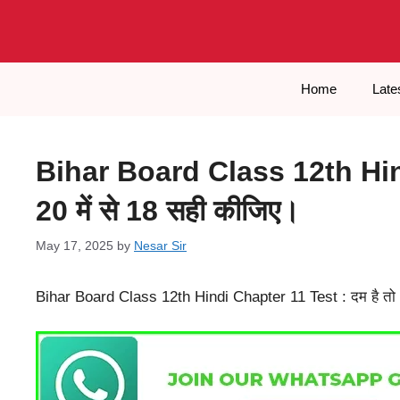
Skip
to
content
Home
Late
Bihar Board Class 12th Hind
20 में से 18 सही कीजिए।
May 17, 2025
by
Nesar Sir
Bihar Board Class 12th Hindi Chapter 11 Test : दम है तो 2