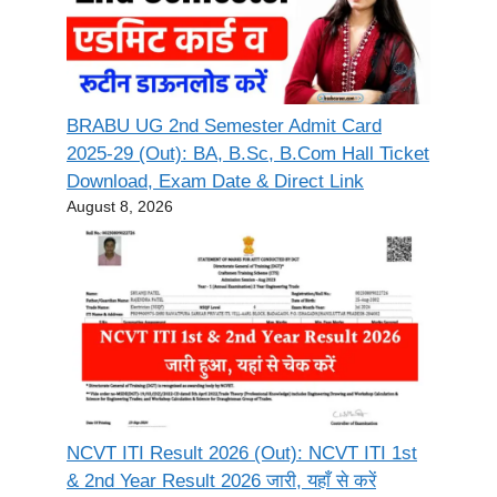
BRABU UG 2nd Semester Admit Card
2025-29 (Out): BA, B.Sc, B.Com Hall Ticket
Download, Exam Date & Direct Link
August 8, 2026
NCVT ITI Result 2026 (Out): NCVT ITI 1st
& 2nd Year Result 2026 जारी, यहाँ से करें