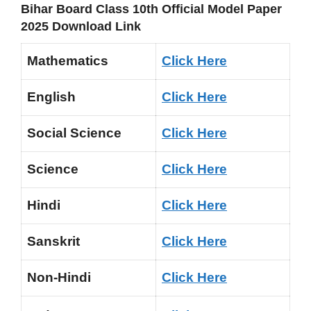
Bihar Board Class 10th Official Model Paper
2025 Download Link
Mathematics
Click Here
English
Click Here
Social Science
Click Here
Science
Click Here
Hindi
Click Here
Sanskrit
Click Here
Non-Hindi
Click Here