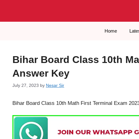
Skip
to
content
Home
Late
Bihar Board Class 10th Ma
Answer Key
July 27, 2023
by
Nesar Sir
Bihar Board Class 10th Math First Terminal Exam 20