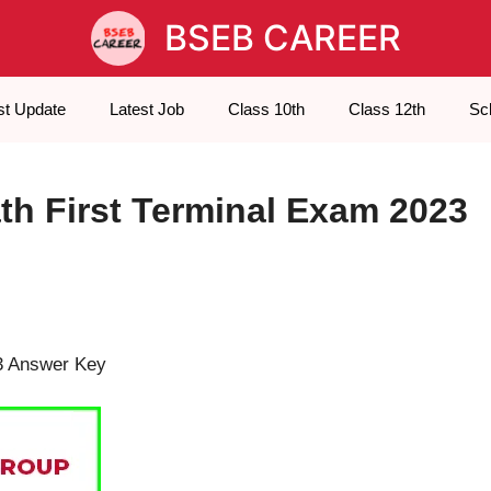
BSEB CAREER
st Update
Latest Job
Class 10th
Class 12th
Sc
th First Terminal Exam 2023
23 Answer Key