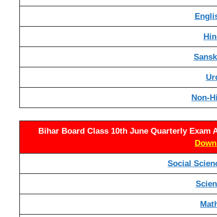
Englis
Hind
Sanskr
Urd
Non-Hin
Bihar Board Class 10th June Quarterly Exam A
Down
Social Science
Scienc
Math