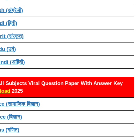
h (अंग्रेजी)
i (हिंदी)
it (संस्कृत)
u (उर्दू)
di (अहिंदी)
ll Subjects Viral Question Paper With Answer Key
load
2025
 (सामाजिक विज्ञान)
e (विज्ञान)
s (गणित)