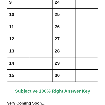
9
24
10
25
11
26
12
27
13
28
14
29
15
30
Subjective 100% Right Answer Key
Very Coming Soon…