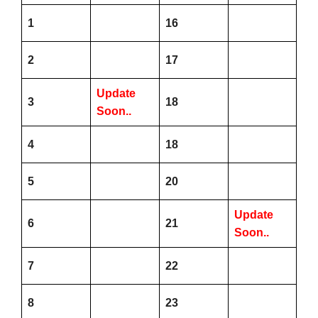
1
16
2
17
Update
3
18
Soon..
4
18
5
20
Update
6
21
Soon..
7
22
8
23