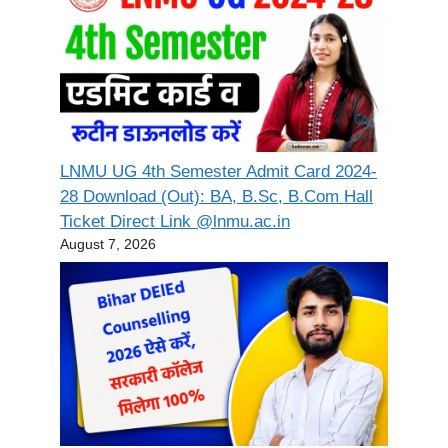
LNMU UG 4th Semester Admit Card 2024-
28 Download (Out): BA, B.Sc, B.Com Hall
Ticket Direct Link @lnmu.ac.in
August 7, 2026