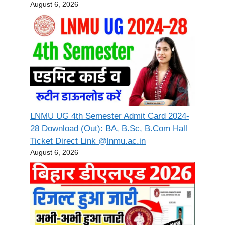
August 6, 2026
LNMU UG 4th Semester Admit Card 2024-
28 Download (Out): BA, B.Sc, B.Com Hall
Ticket Direct Link @lnmu.ac.in
August 6, 2026