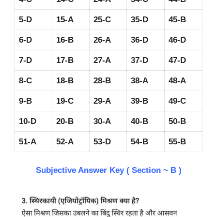
5-D
15-A
25-C
35-D
45-B
6-D
16-B
26-A
36-D
46-D
7-D
17-B
27-A
37-D
47-D
8-C
18-B
28-B
38-A
48-A
9-B
19-C
29-A
39-B
49-C
10-D
20-B
30-A
40-B
50-B
51-A
52-A
53-D
54-B
55-B
Subjective Answer Key ( Section ~ B )