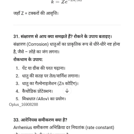
Oplus_16908288