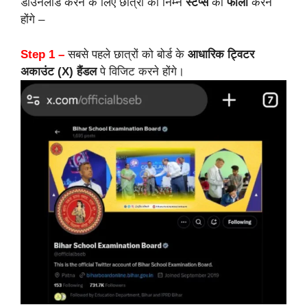
डाउनलोड करने के लिए छात्रों को निम्न
स्टेप्स
को
फॉलो
करने
होंगे –
Step 1 –
सबसे पहले छात्रों को बोर्ड के
आधारिक ट्विटर
अकाउंट (X) हैंडल
पे विजिट करने होंगे।