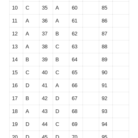
10
C
35
A
60
85
11
A
36
A
61
86
12
A
37
B
62
87
13
A
38
C
63
88
14
B
39
B
64
89
15
C
40
C
65
90
16
D
41
A
66
91
17
B
42
D
67
92
18
A
43
D
68
93
19
D
44
C
69
94
20
D
45
D
70
95