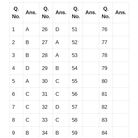
Q.
Q.
Q.
Q.
Ans.
Ans.
Ans.
Ans.
No.
No.
No.
No.
1
A
26
D
51
76
2
B
27
A
52
77
3
B
28
A
53
78
4
D
29
B
54
79
5
A
30
C
55
80
6
C
31
C
56
81
7
C
32
D
57
82
8
C
33
C
58
83
9
B
34
B
59
84