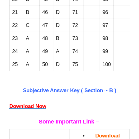
21
B
46
D
71
96
22
C
47
D
72
97
23
A
48
B
73
98
24
A
49
A
74
99
25
A
50
D
75
100
Subjective Answer Key ( Section ~ B )
Download Now
Some Important Link –
Download