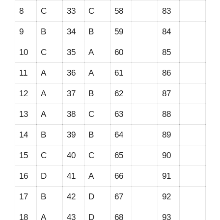
8
C
33
C
58
83
9
B
34
B
59
84
10
C
35
A
60
85
11
A
36
A
61
86
12
A
37
B
62
87
13
A
38
C
63
88
14
B
39
B
64
89
15
C
40
C
65
90
16
D
41
A
66
91
17
B
42
D
67
92
18
A
43
D
68
93