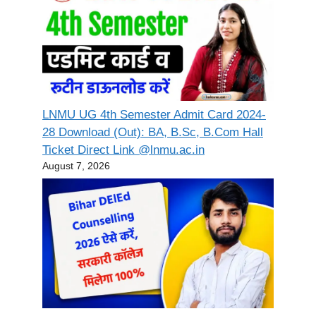
LNMU UG 4th Semester Admit Card 2024-
28 Download (Out): BA, B.Sc, B.Com Hall
Ticket Direct Link @lnmu.ac.in
August 7, 2026