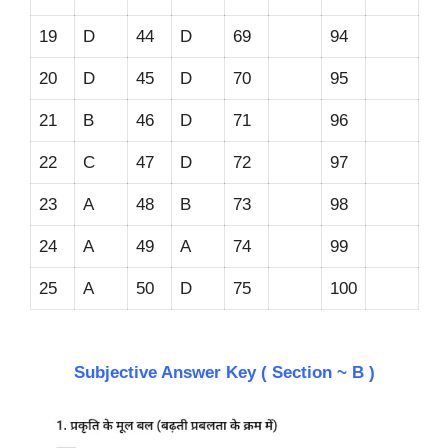
19
D
44
D
69
94
20
D
45
D
70
95
21
B
46
D
71
96
22
C
47
D
72
97
23
A
48
B
73
98
24
A
49
A
74
99
25
A
50
D
75
100
Subjective Answer Key ( Section ~ B )