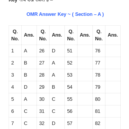
OMR Answer Key ~ ( Section – A )
Q.
Q.
Q.
Q.
Ans.
Ans.
Ans.
Ans.
No.
No.
No.
No.
1
A
26
D
51
76
2
B
27
A
52
77
3
B
28
A
53
78
4
D
29
B
54
79
5
A
30
C
55
80
6
C
31
C
56
81
7
C
32
D
57
82