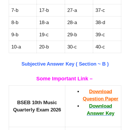
7-b
17-b
27-a
37-c
8-b
18-a
28-a
38-d
9-b
19-c
29-b
39-c
10-a
20-b
30-c
40-c
Subjective Answer Key ( Section ~ B )
Some Important Link –
Download
Question Paper
BSEB 10th Music
Download
Quarterly Exam 2026
Answer Key